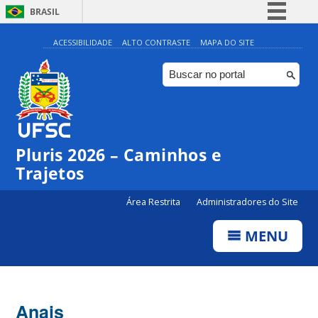
BRASIL
Simplifique!
ACESSIBILIDADE
ALTO CONTRASTE
MAPA DO SITE
Comunica BR
Participe
Acesso à informação
Legislação
Pluris 2026 – Caminhos e
Canais
Trajetos
Área Restrita
Administradores do Site
MENU
Anais